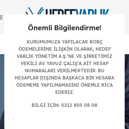
Önemli Bilgilendirme!
İnsan Kaynakları
KURUMUMUZA YAPILACAK BORÇ
ÖDEMELERİNE İLİŞKİN OLARAK; HEDEF
Anasayfa
İnsan Kaynakları
VARLIK YÖNETİM A.Ş.’NE VE ŞİRKETİMİZ
VEKİLİ AV. YAVUZ ÇALIŞ’A AİT HESAP
NUMARALARI VERİLMEKTEDİR. BU
HESAPLAR DIŞINDA BAŞKACA BİR HESABA
ÖDEMEME YAPILMAMASINI ÖNEMLE RİCA
EDERİZ.
BİLGİ İÇİN: 0212 805 08 08
.